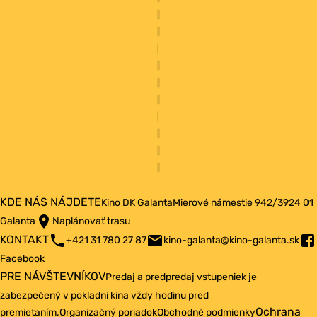
KDE NÁS NÁJDETE
Kino DK Galanta
Mierové námestie 942/3
924 01
Galanta
Naplánovať trasu
KONTAKT
+421 31 780 27 87
kino-galanta@kino-galanta.sk
Facebook
PRE NÁVŠTEVNÍKOV
Predaj a predpredaj vstupeniek je
zabezpečený v pokladni kina vždy hodinu pred
Ochrana
premietaním.
Organizačný poriadok
Obchodné podmienky