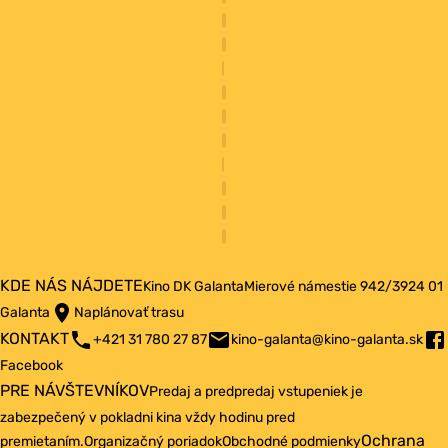
KDE NÁS NÁJDETE
Kino DK Galanta
Mierové námestie 942/3
924 01
Galanta
Naplánovať trasu
KONTAKT
+421 31 780 27 87
kino-galanta@kino-galanta.sk
Facebook
PRE NÁVŠTEVNÍKOV
Predaj a predpredaj vstupeniek je
zabezpečený v pokladni kina vždy hodinu pred
Ochrana
premietaním.
Organizačný poriadok
Obchodné podmienky