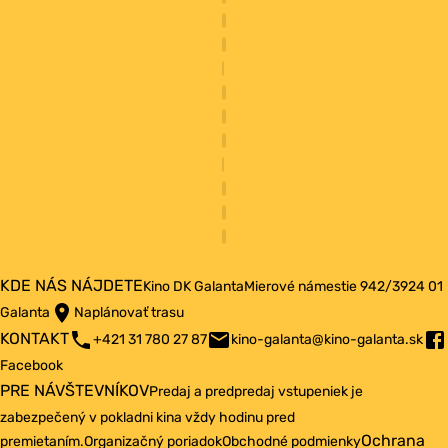
KDE NÁS NÁJDETE
Kino DK Galanta
Mierové námestie 942/3
924 01
Galanta
Naplánovať trasu
KONTAKT
+421 31 780 27 87
kino-galanta@kino-galanta.sk
Facebook
PRE NÁVŠTEVNÍKOV
Predaj a predpredaj vstupeniek je
zabezpečený v pokladni kina vždy hodinu pred
Ochrana
premietaním.
Organizačný poriadok
Obchodné podmienky