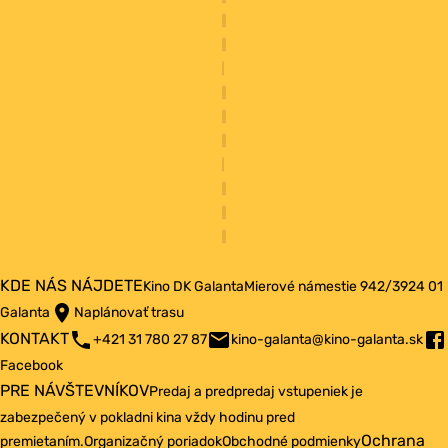
KDE NÁS NÁJDETE
Kino DK Galanta
Mierové námestie 942/3
924 01
Galanta
Naplánovať trasu
KONTAKT
+421 31 780 27 87
kino-galanta@kino-galanta.sk
Facebook
PRE NÁVŠTEVNÍKOV
Predaj a predpredaj vstupeniek je
zabezpečený v pokladni kina vždy hodinu pred
Ochrana
premietaním.
Organizačný poriadok
Obchodné podmienky