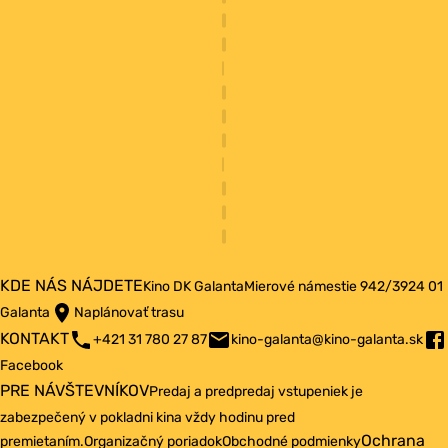
KDE NÁS NÁJDETE
Kino DK Galanta
Mierové námestie 942/3
924 01
Galanta
Naplánovať trasu
KONTAKT
+421 31 780 27 87
kino-galanta@kino-galanta.sk
Facebook
PRE NÁVŠTEVNÍKOV
Predaj a predpredaj vstupeniek je
zabezpečený v pokladni kina vždy hodinu pred
Ochrana
premietaním.
Organizačný poriadok
Obchodné podmienky