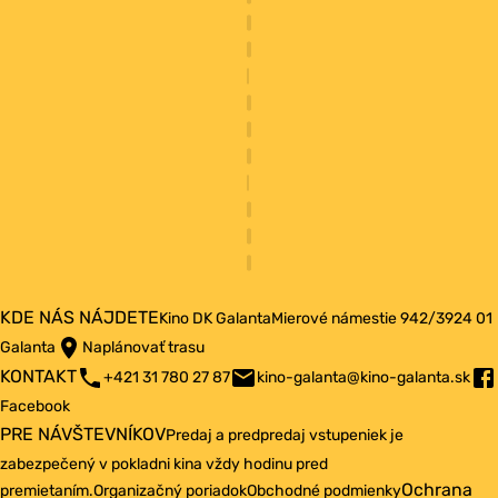
KDE NÁS NÁJDETE
Kino DK Galanta
Mierové námestie 942/3
924 01
Galanta
Naplánovať trasu
KONTAKT
+421 31 780 27 87
kino-galanta@kino-galanta.sk
Facebook
PRE NÁVŠTEVNÍKOV
Predaj a predpredaj vstupeniek je
zabezpečený v pokladni kina vždy hodinu pred
Ochrana
premietaním.
Organizačný poriadok
Obchodné podmienky