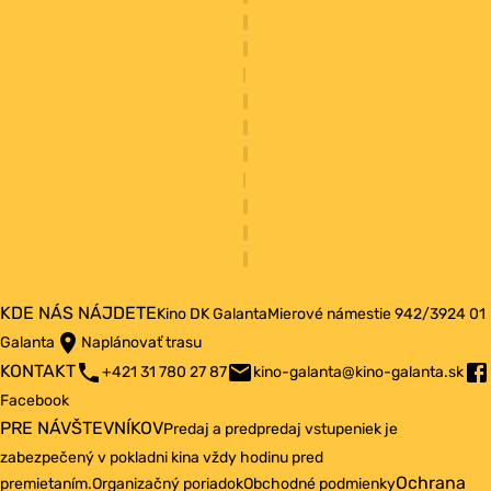
KDE NÁS NÁJDETE
Kino DK Galanta
Mierové námestie 942/3
924 01
Galanta
Naplánovať trasu
KONTAKT
+421 31 780 27 87
kino-galanta@kino-galanta.sk
Facebook
PRE NÁVŠTEVNÍKOV
Predaj a predpredaj vstupeniek je
zabezpečený v pokladni kina vždy hodinu pred
Ochrana
premietaním.
Organizačný poriadok
Obchodné podmienky