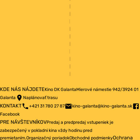
KDE NÁS NÁJDETE
Kino DK Galanta
Mierové námestie 942/3
924 01
Galanta
Naplánovať trasu
KONTAKT
+421 31 780 27 87
kino-galanta@kino-galanta.sk
Facebook
PRE NÁVŠTEVNÍKOV
Predaj a predpredaj vstupeniek je
zabezpečený v pokladni kina vždy hodinu pred
Ochrana
premietaním.
Organizačný poriadok
Obchodné podmienky