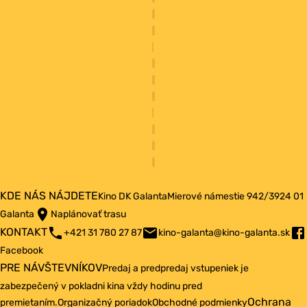
KDE NÁS NÁJDETE
Kino DK Galanta
Mierové námestie 942/3
924 01
Galanta
Naplánovať trasu
KONTAKT
+421 31 780 27 87
kino-galanta@kino-galanta.sk
Facebook
PRE NÁVŠTEVNÍKOV
Predaj a predpredaj vstupeniek je
zabezpečený v pokladni kina vždy hodinu pred
Ochrana
premietaním.
Organizačný poriadok
Obchodné podmienky