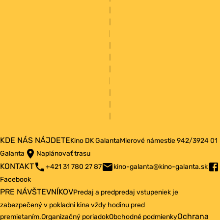
KDE NÁS NÁJDETE
Kino DK Galanta
Mierové námestie 942/3
924 01
Galanta
Naplánovať trasu
KONTAKT
+421 31 780 27 87
kino-galanta@kino-galanta.sk
Facebook
PRE NÁVŠTEVNÍKOV
Predaj a predpredaj vstupeniek je
zabezpečený v pokladni kina vždy hodinu pred
Ochrana
premietaním.
Organizačný poriadok
Obchodné podmienky