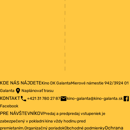
KDE NÁS NÁJDETE
Kino DK Galanta
Mierové námestie 942/3
924 01
Galanta
Naplánovať trasu
KONTAKT
+421 31 780 27 87
kino-galanta@kino-galanta.sk
Facebook
PRE NÁVŠTEVNÍKOV
Predaj a predpredaj vstupeniek je
zabezpečený v pokladni kina vždy hodinu pred
Ochrana
premietaním.
Organizačný poriadok
Obchodné podmienky