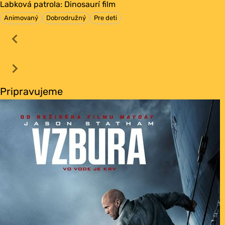
Labková patrola: Dinosaurí film
Animovaný
Dobrodružný
Pre deti
Pripravujeme