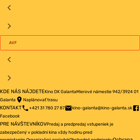
AVF
KDE NÁS NÁJDETE
Kino DK Galanta
Mierové námestie 942/3
924 01
Galanta
Naplánovať trasu
KONTAKT
+421 31 780 27 87
kino-galanta@kino-galanta.sk
Facebook
PRE NÁVŠTEVNÍKOV
Predaj a predpredaj vstupeniek je
zabezpečený v pokladni kina vždy hodinu pred
Ochrana
premietaním.
Organizačný poriadok
Obchodné podmienky