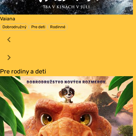
Vaiana
Dobrodružný
Pre deti
Rodinné
Pre rodiny a deti